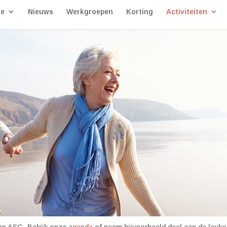
ie
Nieuws
Werkgroepen
Korting
Activiteiten
van ASG. Bekijk onze
agenda
of neem bijvoorbeeld deel aan de leuke